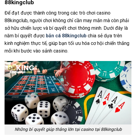
88kingclub
Để đạt được thành công trong các trò chơi casino
88kingclub, người chơi không chỉ cần may mắn mà còn phải
sở hữu chiến lược và bí quyết chơi thông minh. Dưới đây là
năm bí quyết được
bắn cá 88kingclub
chia sẻ dựa trên
kinh nghiệm thực tế, giúp bạn tối ưu hóa cơ hội chiến thắng
mỗi khi bước vào sảnh casino.
Những bí quyết giúp thắng lớn tại casino tại 88kingclub