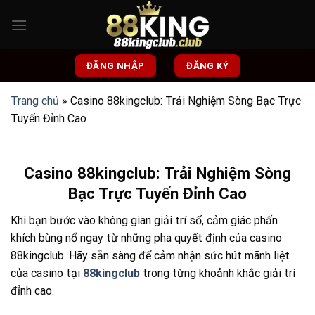
Bỏ
qua
nội
dung
ĐĂNG NHẬP
ĐĂNG KÝ
Trang chủ
»
Casino 88kingclub: Trải Nghiệm Sòng Bạc Trực
Tuyến Đỉnh Cao
Casino 88kingclub: Trải Nghiệm Sòng
Bạc Trực Tuyến Đỉnh Cao
Khi bạn bước vào không gian giải trí số, cảm giác phấn
khích bùng nổ ngay từ những pha quyết định của casino
88kingclub. Hãy sẵn sàng để cảm nhận sức hút mãnh liệt
của casino tại
88kingclub
trong từng khoảnh khắc giải trí
đỉnh cao.