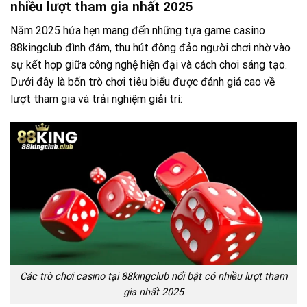
nhiều lượt tham gia nhất 2025
Năm 2025 hứa hẹn mang đến những tựa game casino
88kingclub đình đám, thu hút đông đảo người chơi nhờ vào
sự kết hợp giữa công nghệ hiện đại và cách chơi sáng tạo.
Dưới đây là bốn trò chơi tiêu biểu được đánh giá cao về
lượt tham gia và trải nghiệm giải trí:
Các trò chơi casino tại 88kingclub nổi bật có nhiều lượt tham
gia nhất 2025