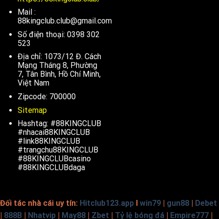
Mail :
88kingclub.club@gmail.com
Số điện thoại: 0398 302
523
Địa chỉ: 1073/12 Đ. Cách
Mạng Tháng 8, Phường
7, Tân Bình, Hồ Chí Minh,
Việt Nam
Zipcode: 700000
Sitemap
Hashtag: #88KINGCLUB
#nhacai88KINGCLUB
#link88KINGCLUB
#trangchu88KINGCLUB
#88KINGCLUBcasino
#88KINGCLUBdaga
Đối tác nhà cái uy tín:
Hitclub123.app
I
win79
|
gun88
|
Debet
|
888B
|
Nhatvip
|
May88
|
Zbet
|
Tỷ lệ bóng đá
|
Empire777
|