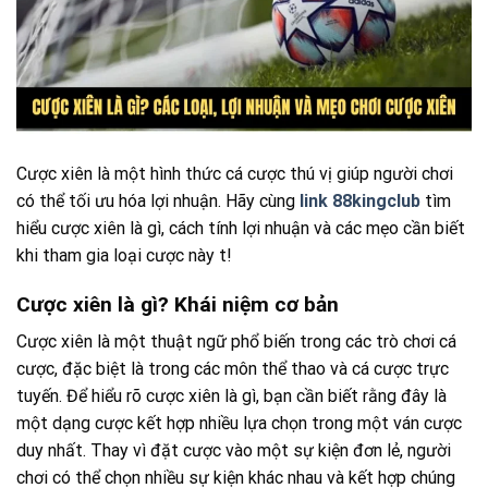
Cược xiên là một hình thức cá cược thú vị giúp người chơi
có thể tối ưu hóa lợi nhuận. Hãy cùng
link 88kingclub
tìm
hiểu cược xiên là gì, cách tính lợi nhuận và các mẹo cần biết
khi tham gia loại cược này t!
Cược xiên là gì? Khái niệm cơ bản
Cược xiên là một thuật ngữ phổ biến trong các trò chơi cá
cược, đặc biệt là trong các môn thể thao và cá cược trực
tuyến. Để hiểu rõ cược xiên là gì, bạn cần biết rằng đây là
một dạng cược kết hợp nhiều lựa chọn trong một ván cược
duy nhất. Thay vì đặt cược vào một sự kiện đơn lẻ, người
chơi có thể chọn nhiều sự kiện khác nhau và kết hợp chúng