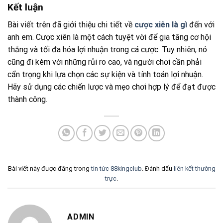
Kết luận
Bài viết trên đã giới thiệu chi tiết về
cược xiên là gì
đến với
anh em. Cược xiên là một cách tuyệt vời để gia tăng cơ hội
thắng và tối đa hóa lợi nhuận trong cá cược. Tuy nhiên, nó
cũng đi kèm với những rủi ro cao, và người chơi cần phải
cẩn trọng khi lựa chọn các sự kiện và tính toán lợi nhuận.
Hãy sử dụng các chiến lược và mẹo chơi hợp lý để đạt được
thành công.
Bài viết này được đăng trong
tin tức 88kingclub
. Đánh dấu
liên kết thường
trực
.
ADMIN