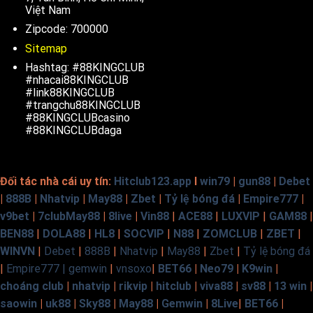
Việt Nam
Zipcode: 700000
Sitemap
Hashtag: #88KINGCLUB
#nhacai88KINGCLUB
#link88KINGCLUB
#trangchu88KINGCLUB
#88KINGCLUBcasino
#88KINGCLUBdaga
Đối tác nhà cái uy tín:
Hitclub123.app
I
win79
|
gun88
|
Debet
|
888B
|
Nhatvip
|
May88
|
Zbet
|
Tỷ lệ bóng đá
|
Empire777
|
v9bet
|
7club
May88
|
8live
|
Vin88
|
ACE88
|
LUXVIP
|
GAM88
|
BEN88
|
DOLA88
|
HL8
|
SOCVIP
|
N88
|
ZOMCLUB
|
ZBET
|
WINVN
|
Debet
|
888B
|
Nhatvip
|
May88
|
Zbet
|
Tỷ lệ bóng đá
|
Empire777 |
gemwin
|
vnsoxo
|
BET66
|
Neo79
|
K9win
|
choáng club
|
nhatvip
|
rikvip
|
hitclub
|
viva88
|
sv88
|
13 win
|
saowin
|
uk88
|
Sky88
|
May88
|
Gemwin
|
8Live
|
BET66
|