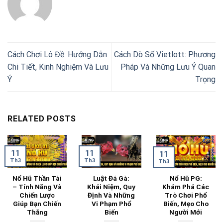
Cách Chơi Lô Đề: Hướng Dẫn
Cách Dò Số Vietlott: Phương
Chi Tiết, Kinh Nghiệm Và Lưu
Pháp Và Những Lưu Ý Quan
Ý
Trọng
RELATED POSTS
11
11
11
Th3
Th3
Th3
Nổ Hũ Thần Tài
Luật Đá Gà:
Nổ Hũ PG:
– Tính Năng Và
Khái Niệm, Quy
Khám Phá Các
Chiến Lược
Định Và Những
Trò Chơi Phổ
Giúp Bạn Chiến
Vi Phạm Phổ
Biến, Mẹo Cho
Thắng
Biến
Người Mới