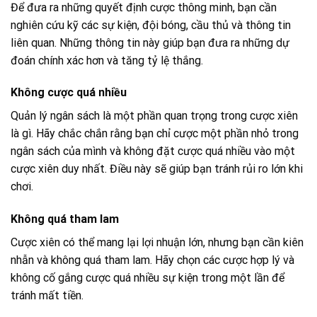
Để đưa ra những quyết định cược thông minh, bạn cần
nghiên cứu kỹ các sự kiện, đội bóng, cầu thủ và thông tin
liên quan. Những thông tin này giúp bạn đưa ra những dự
đoán chính xác hơn và tăng tỷ lệ thắng.
Không cược quá nhiều
Quản lý ngân sách là một phần quan trọng trong cược xiên
là gì. Hãy chắc chắn rằng bạn chỉ cược một phần nhỏ trong
ngân sách của mình và không đặt cược quá nhiều vào một
cược xiên duy nhất. Điều này sẽ giúp bạn tránh rủi ro lớn khi
chơi.
Không quá tham lam
Cược xiên có thể mang lại lợi nhuận lớn, nhưng bạn cần kiên
nhẫn và không quá tham lam. Hãy chọn các cược hợp lý và
không cố gắng cược quá nhiều sự kiện trong một lần để
tránh mất tiền.