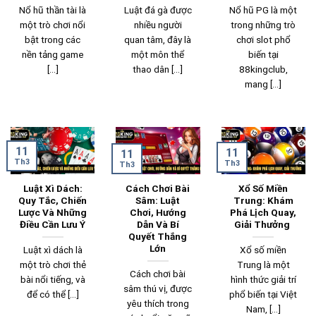
Nổ hũ thần tài là
Luật đá gà được
Nổ hũ PG là một
một trò chơi nổi
nhiều người
trong những trò
bật trong các
quan tâm, đây là
chơi slot phổ
nền tảng game
một môn thể
biến tại
[...]
thao dân [...]
88kingclub,
mang [...]
11
11
11
Th3
Th3
Th3
Luật Xì Dách:
Cách Chơi Bài
Xổ Số Miền
Quy Tắc, Chiến
Sâm: Luật
Trung: Khám
Lược Và Những
Chơi, Hướng
Phá Lịch Quay,
Điều Cần Lưu Ý
Dẫn Và Bí
Giải Thưởng
Quyết Thắng
Lớn
Luật xì dách là
Xổ số miền
một trò chơi thẻ
Trung là một
Cách chơi bài
bài nổi tiếng, và
hình thức giải trí
sâm thú vị, được
để có thể [...]
phổ biến tại Việt
yêu thích trong
Nam, [...]