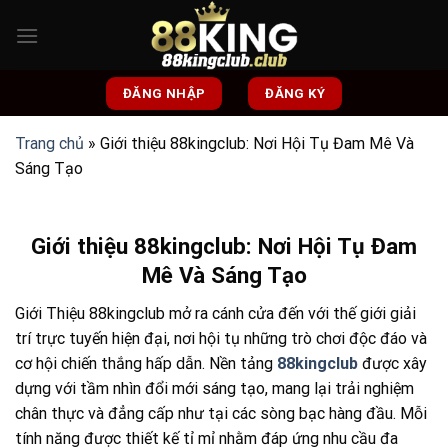
Bỏ
qua
nội
dung
ĐĂNG NHẬP
ĐĂNG KÝ
Trang chủ
»
Giới thiệu 88kingclub: Nơi Hội Tụ Đam Mê Và
Sáng Tạo
Giới thiệu 88kingclub: Nơi Hội Tụ Đam
Mê Và Sáng Tạo
Giới Thiệu 88kingclub mở ra cánh cửa đến với thế giới giải
trí trực tuyến hiện đại, nơi hội tụ những trò chơi độc đáo và
cơ hội chiến thắng hấp dẫn. Nền tảng
88kingclub
được xây
dựng với tầm nhìn đổi mới sáng tạo, mang lại trải nghiệm
chân thực và đẳng cấp như tại các sòng bạc hàng đầu. Mỗi
tính năng được thiết kế tỉ mỉ nhằm đáp ứng nhu cầu đa