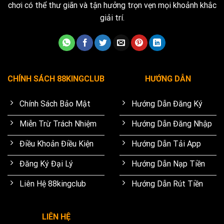
chơi có thể thư giãn và tận hưởng trọn vẹn mọi khoảnh khắc
giải trí.
CHÍNH SÁCH 88KINGCLUB
HƯỚNG DẪN
Chính Sách Bảo Mật
Hướng Dẫn Đăng Ký
Miễn Trừ Trách Nhiệm
Hướng Dẫn Đăng Nhập
Điều Khoản Điều Kiện
Hướng Dẫn Tải App
Đăng Ký Đại Lý
Hướng Dẫn Nạp Tiền
Liên Hệ 88kingclub
Hướng Dẫn Rút Tiền
LIÊN HỆ