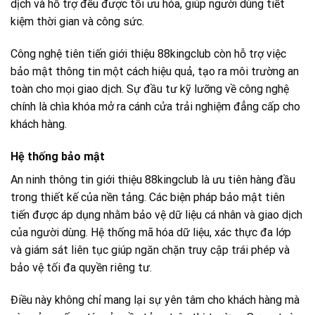
dịch và hỗ trợ đều được tối ưu hóa, giúp người dùng tiết
kiệm thời gian và công sức.
Công nghệ tiên tiến giới thiệu 88kingclub còn hỗ trợ việc
bảo mật thông tin một cách hiệu quả, tạo ra môi trường an
toàn cho mọi giao dịch. Sự đầu tư kỹ lưỡng về công nghệ
chính là chìa khóa mở ra cánh cửa trải nghiệm đẳng cấp cho
khách hàng.
Hệ thống bảo mật
An ninh thông tin giới thiệu 88kingclub là ưu tiên hàng đầu
trong thiết kế của nền tảng. Các biện pháp bảo mật tiên
tiến được áp dụng nhằm bảo vệ dữ liệu cá nhân và giao dịch
của người dùng. Hệ thống mã hóa dữ liệu, xác thực đa lớp
và giám sát liên tục giúp ngăn chặn truy cập trái phép và
bảo vệ tối đa quyền riêng tư.
Điều này không chỉ mang lại sự yên tâm cho khách hàng mà