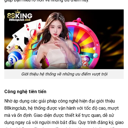
Giới thiệu hệ thống về những ưu điểm vượt trội
Công nghệ tiên tiến
Nhờ áp dụng các giải pháp công nghệ hiện đại giới thiệu
88kingclub, hệ thống được vận hành với tốc độ cao, mượt
mà và ổn định. Giao diện được thiết kế trực quan, dễ sử
dụng ngay cả với người mới bắt đầu. Quy trình đăng ký, giao