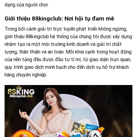
dạng của người chơi.
Giới thiệu 88kingclub: Nơi hội tụ đam mê
Trong bối cảnh giải trí trực tuyến phát triển không ngừng,
giới thiệu 88kingclub hệ thống của chúng tôi được xây dựng
nhằm tạo ra một môi trường kinh doanh và giải trí chất
lượng, thân thiện và an toàn. Mỗi khía cạnh trong hoạt động
của nền tảng đều được đầu tư tỉ mỉ, từ giao diện trực quan,
quy trình giao dịch minh bạch cho đến dịch vụ hỗ trợ khách
hàng chuyên nghiệp.